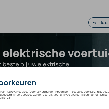
Een kaar
 elektrische voertu
 beste bij uw elektrische
g
Op maat gemaakt