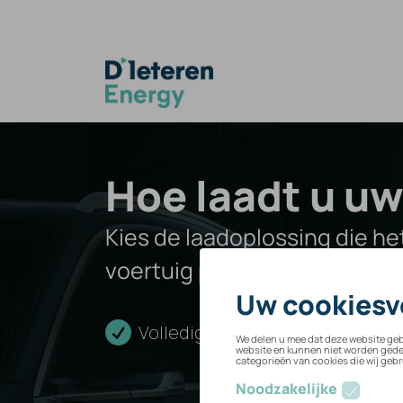
Overslaan naar inhoud
Hoe laadt u uw
Kies de laadoplossing die het
voertuig past.
Volledige installatie
Veili