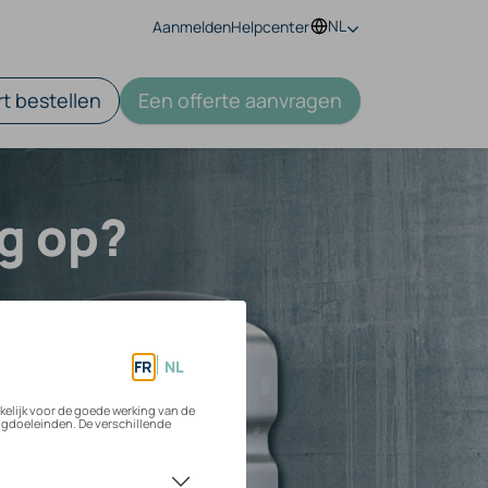
NL
Aanmelden
Helpcenter
t bestellen
Een offerte aanvragen
ig op?