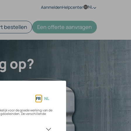
NL
Aanmelden
Helpcenter
t bestellen
Een offerte aanvragen
ig op?