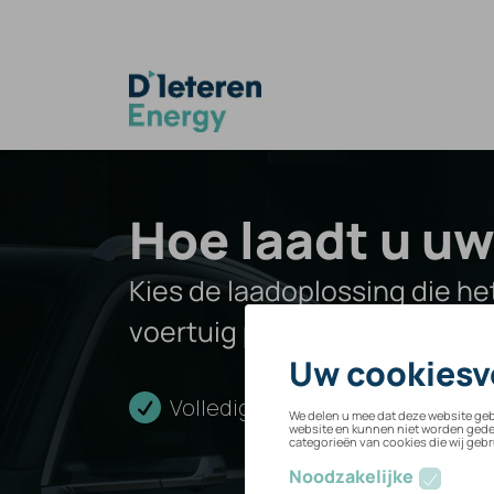
Overslaan naar inhoud
Hoe laadt u uw
Kies de laadoplossing die het
voertuig past.
Volledige installatie
Veili