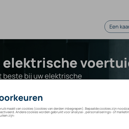
Een kaar
 elektrische voertu
 beste bij uw elektrische
g
Op maat gemaakt