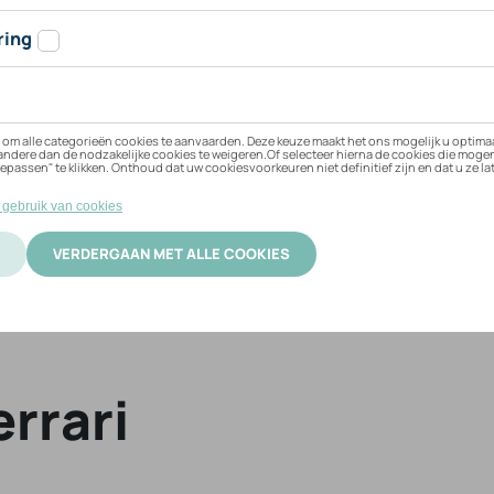
 uw voertuig
errari