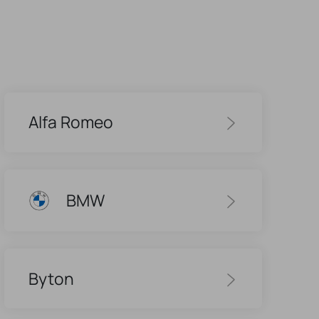
Alfa Romeo
BMW
Byton