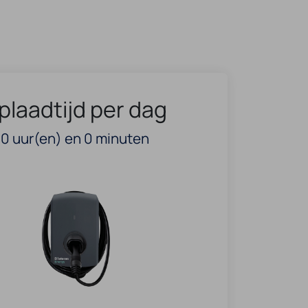
plaadtijd per dag
0
uur(en) en
0
minuten