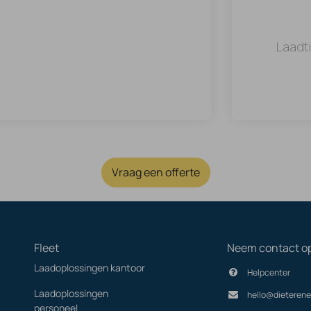
Laadt
Vraag een offerte
Fleet
Neem contact o
Laadoplossingen kantoor
Helpcenter
Laadoplossingen
hello@dieterene
personeel