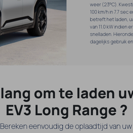
weer (23°C). Kwesti
100 km/h in 7.7 sec 
betreft het laden,
van 11.0 kW indien 
snelladen. Hieronder
dagelijks gebruik e
lang om te laden u
EV3 Long Range ?
 Bereken eenvoudig de oplaadtijd van uw