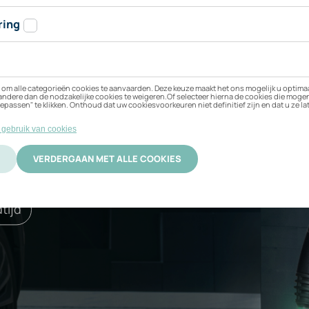
n Kia EV3 Long Rang
 beste bij uw elektrische
ificering
Activatie
tijd