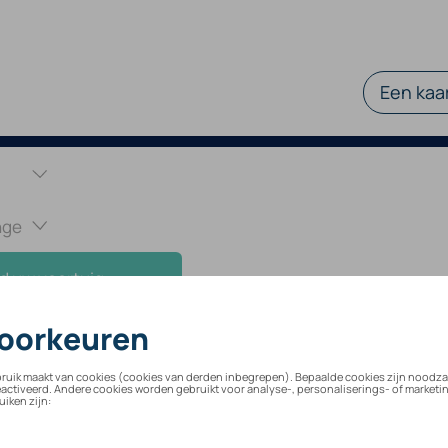
Een kaar
d uw voertuig