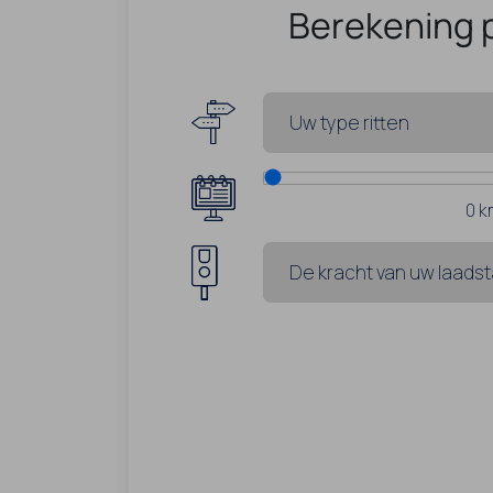
Berekening 
0
k