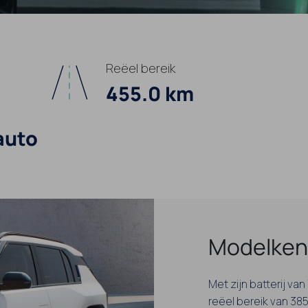
Reëel bereik
455.0 km
auto
Modelken
Met zijn batterij v
reëel bereik van 385