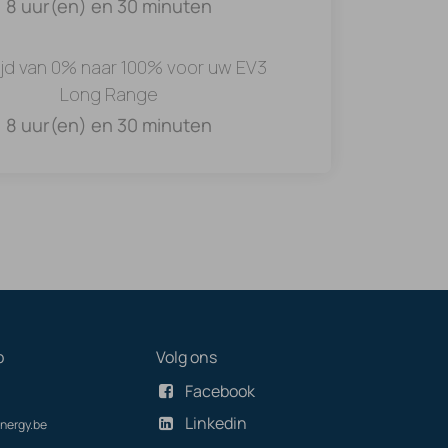
8 uur(en) en 30 minuten
ijd van 0% naar 100% voor uw EV3
Long Range
8 uur(en) en 30 minuten
p
Volg ons
Facebook
Linkedin
nergy.be