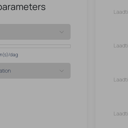
parameters
Laadt
Laadt
m(s)/dag
Laadt
Laadt