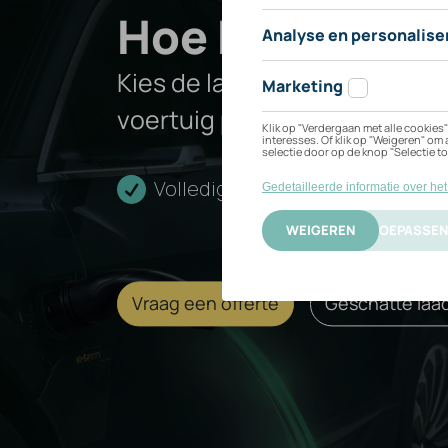
Hoe kan ik mij
Long
Kies de laadoplossing die het
voertuig past.
Range
Volledige installatie
Cert
Vraag een offerte
Geschatte laad