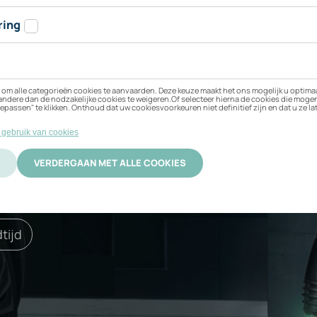
n Volkswagen ID.3 Pro
 beste bij uw elektrische
ificering
Activatie
tijd