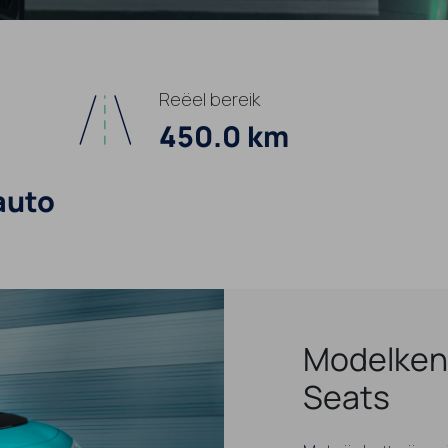
Reëel bereik
450.0 km
auto
Modelkenm
Seats