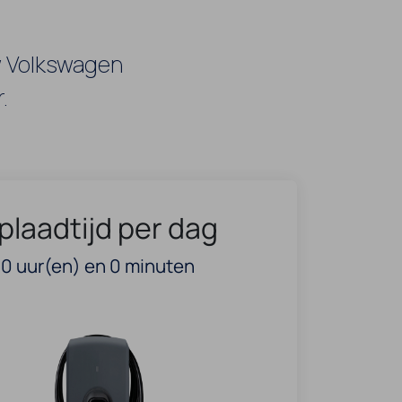
w Volkswagen
.
plaadtijd per dag
0
uur(en) en
0
minuten