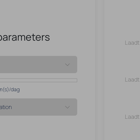
parameters
Laadt
Laadt
m(s)/dag
Laadt