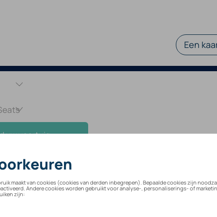
Een kaar
d uw voertuig