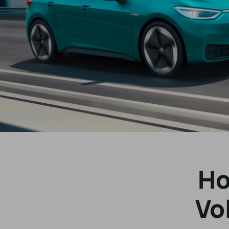
Ho
Vo