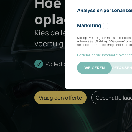
Hoe kan ik mij
Pro
opladen?
Kies de laadoplossing die het
S
voertuig past.
-
Volledige installatie
Cert
4
Vraag een offerte
Geschatte laad
Seats