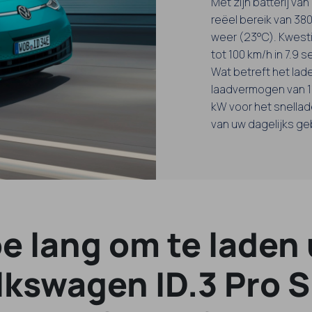
Met zijn batterij va
reëel bereik van 380
weer (23°C). Kwestie
tot 100 km/h in 7.9 
Wat betreft het lade
laadvermogen van 11
kW voor het snellade
van uw dagelijks ge
e lang om te laden
lkswagen ID.3 Pro S 