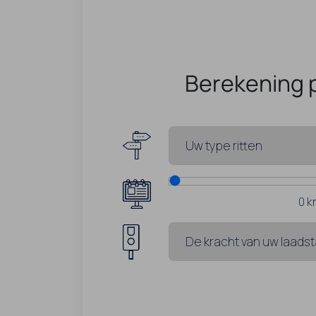
Berekening 
0
k