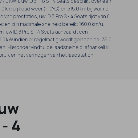
n 77.0 kWh, uw ID.3 Pro S - 4 Seats beschikt over een
.0 km bij koud weer (-10°C) en 515.0 km bij warmer
 van prestaties, uw ID.3 Pro S - 4 Seats rijdt van 0
sec en zijn maximale snelheid bereikt 160.0 km/u.
n, uw ID.3 Pro S - 4 Seats aanvaardt een
.0 kW indien er regelmatig wordt geladen en 135.0
n. Hieronder vindt u de laadsnelheid, afhankelijk
bruik en het vermogen van het laadstation.
 uw
- 4