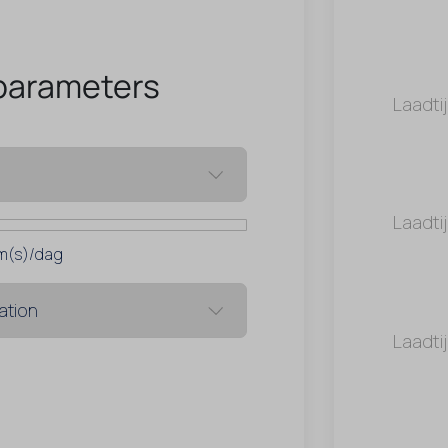
parameters
Laadti
Laadti
m(s)/dag
Laadti