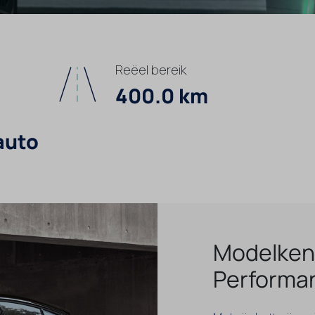
Reëel bereik
400.0 km
auto
Modelken
Performa