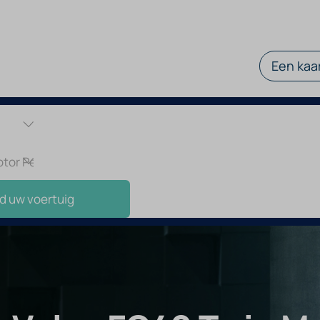
Een kaar
d uw voertuig