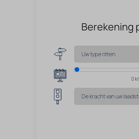
Berekening 
0
k