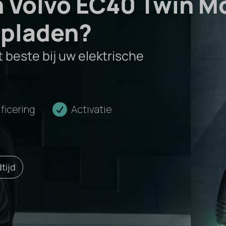
n Volvo EC40 Twin M
opladen?
 beste bij uw elektrische
ificering
Activatie
tijd