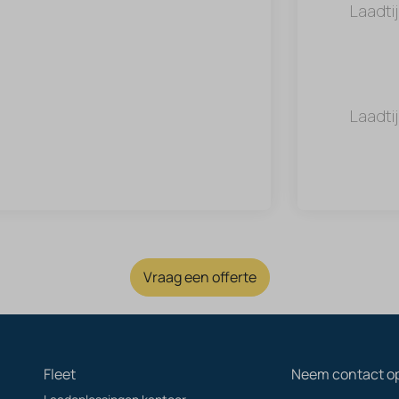
Laadti
Laadti
Vraag een offerte
Fleet
Neem contact o