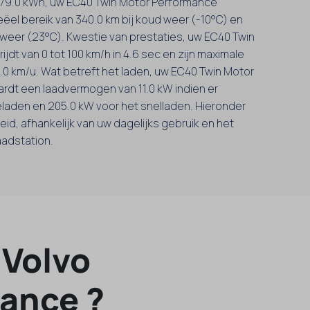
an 79.0 kWh, uw EC40 Twin Motor Performance
eëel bereik van 340.0 km bij koud weer (-10°C) en
 weer (23°C). Kwestie van prestaties, uw EC40 Twin
jdt van 0 tot 100 km/h in 4.6 sec en zijn maximale
0.0 km/u. Wat betreft het laden, uw EC40 Twin Motor
rdt een laadvermogen van 11.0 kW indien er
laden en 205.0 kW voor het snelladen. Hieronder
eid, afhankelijk van uw dagelijks gebruik en het
aadstation.
 Volvo
ance ?