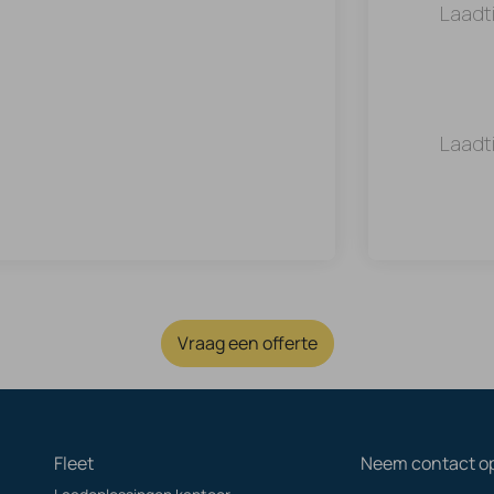
Laadt
Laadt
Vraag een offerte
Fleet
Neem contact o