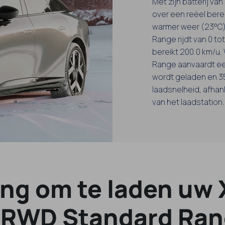
Met zijn batterij v
over een reëel berei
warmer weer (23°C)
Range rijdt van 0 to
bereikt 200.0 km/u.
Range aanvaardt een
wordt geladen en 35
laadsnelheid, afhan
van het laadstation.
ang om te laden uw
 RWD Standard Ran