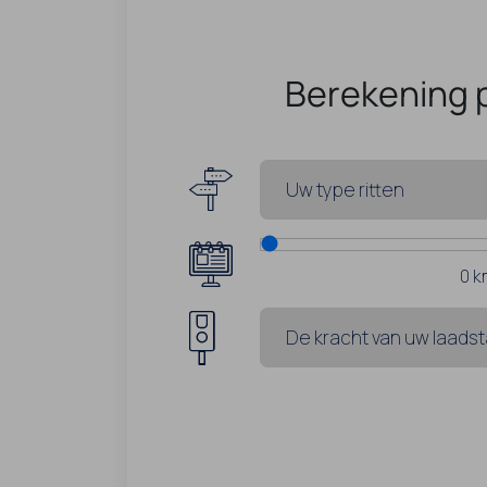
Berekening 
0
k