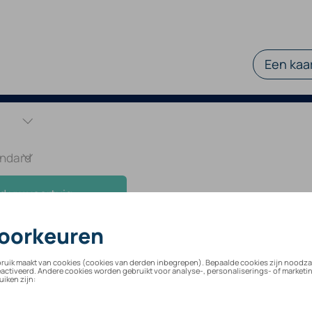
Een kaar
d uw voertuig