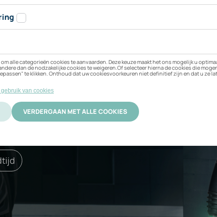
jn XPENG P7+ RWD S
 beste bij uw elektrische
ificering
Activatie
tijd