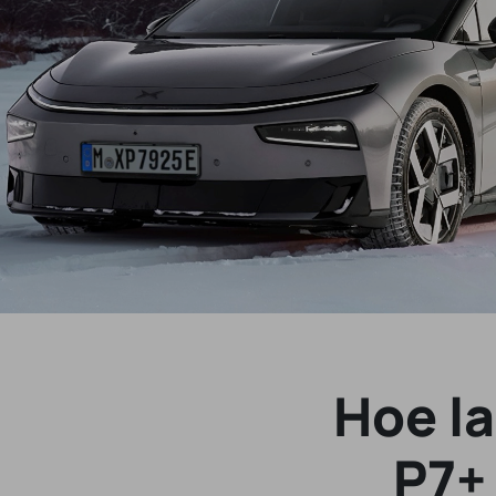
Hoe l
P7+