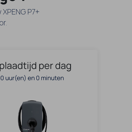
uw XPENG P7+
or.
plaadtijd per dag
0
uur(en) en
0
minuten