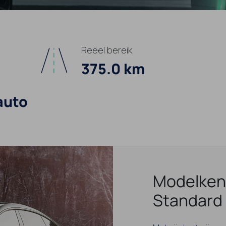
Reëel bereik
375.0 km
auto
Modelken
Standard