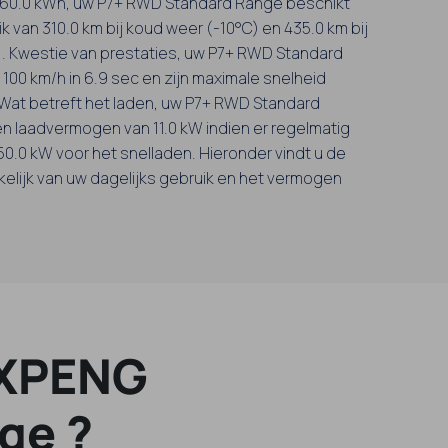
an 60.0 kWh, uw P7+ RWD Standard Range beschikt
k van 310.0 km bij koud weer (-10°C) en 435.0 km bij
. Kwestie van prestaties, uw P7+ RWD Standard
t 100 km/h in 6.9 sec en zijn maximale snelheid
 Wat betreft het laden, uw P7+ RWD Standard
 laadvermogen van 11.0 kW indien er regelmatig
0.0 kW voor het snelladen. Hieronder vindt u de
kelijk van uw dagelijks gebruik en het vermogen
 XPENG
ge ?