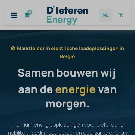
Overslaan naar inhoud
0
NL
|
FR
Marktleider in elektrische laadoplossingen in
België
Samen bouwen wij
aan de
energie
van
morgen.
Premium energieoplossingen voor elektrische
mobiliteit, laadinfrastructuur en duurzame energie.