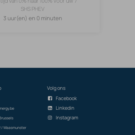
tijd van 0% naar 100% voor uw 7
SHS PHEV
3 uur(en) en 0 minuten
p
Volg ons
Facebook
Linkedin
nergy.be
Instagram
Brussels
2 / Waasmunster