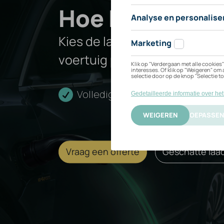
Hoe kan ik mi
SHS
Kies de laadoplossing die het
voertuig past.
PHEV
Volledige installatie
Cert
Vraag een offerte
Geschatte laad