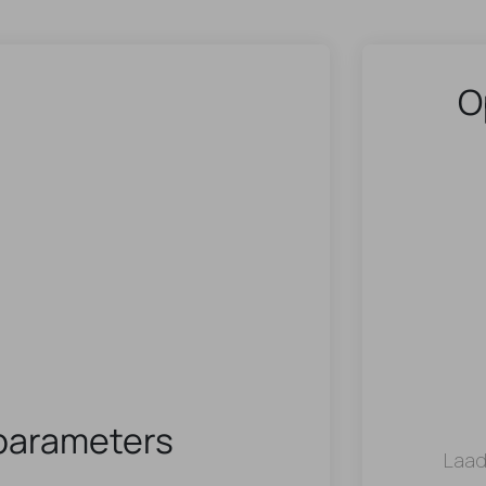
O
parameters
Laad