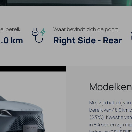
el bereik
Waar bevindt zich de poort
.0 km
Right Side - Rear
Modelken
Met zijn batterij va
bereik van 48.0 km 
(23°C). Kwestie van 
in 8.4 sec en zijn m
laden, uw 7 SHS PH