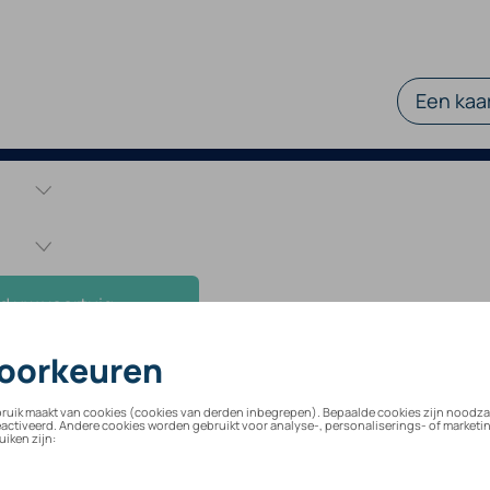
Een kaar
d uw voertuig