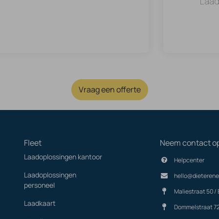
Laad
Vraag een offerte
Fleet
Neem contact o
Laadoplossingen kantoor
Helpcenter
Laadoplossingen
hello@dieterene
personeel
Maliestraat 50 / 
Laadkaart
Dommelstraat 7