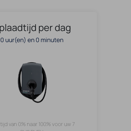
plaadtijd per dag
0
uur(en) en
0
minuten
tijd van 0% naar 100% voor uw 7