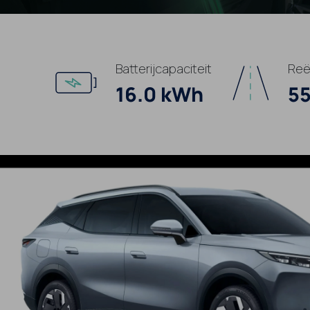
Batterijcapaciteit
Reë
16.0 kWh
55