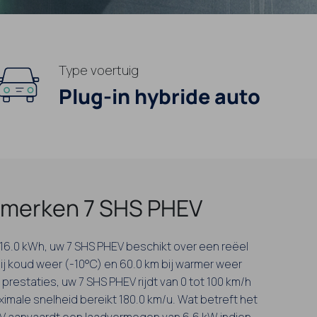
Type voertuig
Plug-in hybride auto
merken 7 SHS PHEV
n 16.0 kWh, uw 7 SHS PHEV beschikt over een reëel
bij koud weer (-10°C) en 60.0 km bij warmer weer
prestaties, uw 7 SHS PHEV rijdt van 0 tot 100 km/h
aximale snelheid bereikt 180.0 km/u. Wat betreft het
EV aanvaardt een laadvermogen van 6.6 kW indien