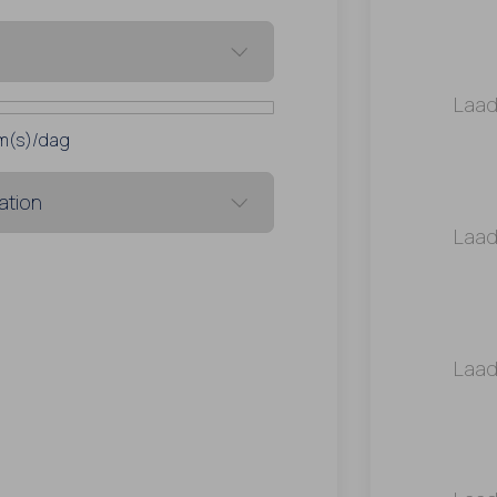
Laad
m(s)/dag
Laad
Laad