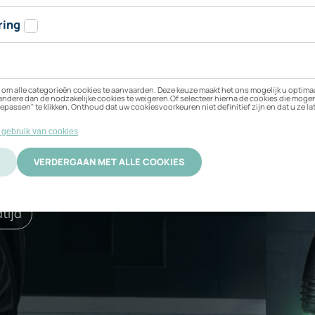
jn Omoda 7 SHS PHEV
 beste bij uw elektrische
ificering
Activatie
tijd