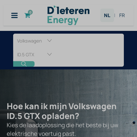
Overslaan naar inhoud
0
NL
|
FR
Laadpaal
voor
Volkswagen
ID.5
GTX
Hoe kan ik mijn Volkswagen
ID.5 GTX opladen?
Kies de laadoplossing die het beste bij uw
elektrische voertuig past.