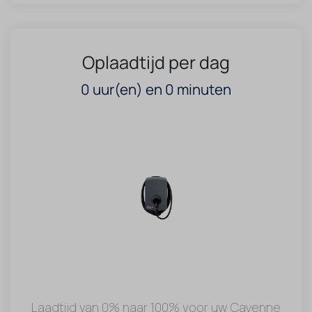
Oplaadtijd per dag
0
uur(en) en
0
minuten
Laadtijd van 0% naar 100% voor uw Cayenne