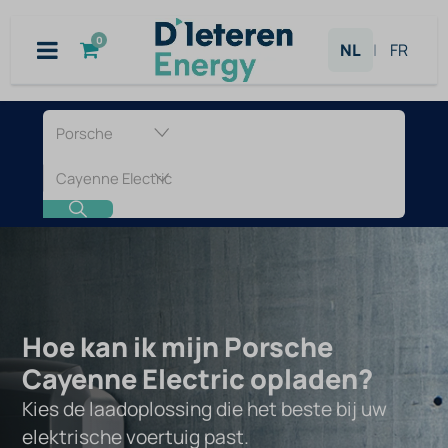
Overslaan naar inhoud
0
NL
|
FR
Laadpaal
voor
Porsche
Cayenne
Electric
Hoe kan ik mijn Porsche
Cayenne Electric opladen?
Kies de laadoplossing die het beste bij uw
elektrische voertuig past.