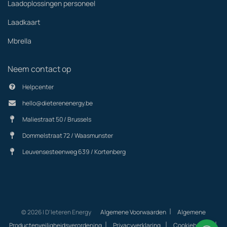
Laadoplossingen personeel
Laadkaart
Mbrella
Neem contact op
Helpcenter
hello@dieterenenergy.be
Maliestraat 50 / Brussels
Dommelstraat 72 / Waasmunster
Leuvensesteenweg 639 / Kortenberg
|
© 2026 | D'Ieteren Energy
Algemene Voorwaarden
Algemene
|
|
|
Productenveiligheidsverordening
Privacyverklaring
Cookiebeleid