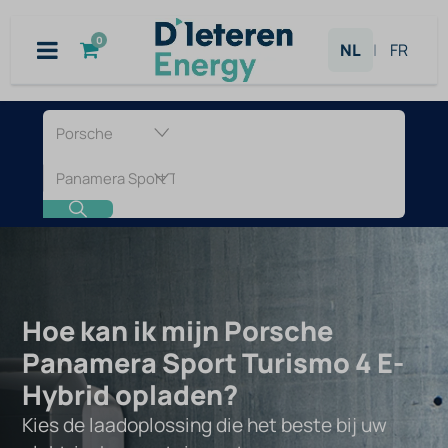
Overslaan naar inhoud
0
NL
|
FR
Laadpaal
voor
Porsche
Panamera
Sport
Hoe kan ik mijn Porsche
Panamera Sport Turismo 4 E-
Turismo
Hybrid opladen?
4
Kies de laadoplossing die het beste bij uw