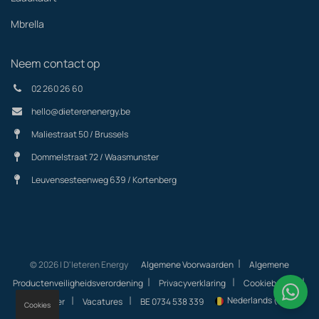
Mbrella
Neem contact op
02 260 26 60
hello@dieterenenergy.be
Maliestraat 50 / Brussels
Dommelstraat 72 / Waasmunster
Leuvensesteenweg 639 / Kortenberg
|
© 2026 | D'Ieteren Energy
Algemene Voorwaarden
Algemene
|
|
|
Productenveiligheidsverordening
Privacyverklaring
Cookiebeleid
|
|
Nederlands (BE)
Helpcenter
Vacatures
BE 0734 538 339
Cookies