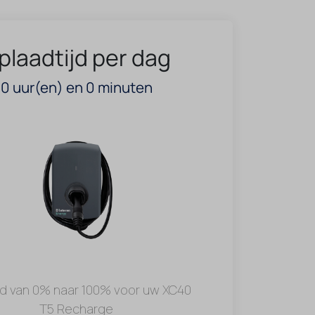
plaadtijd per dag
0
uur(en) en
0
minuten
jd van 0% naar 100% voor uw XC40
T5 Recharge