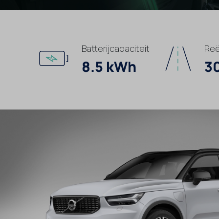
Batterijcapaciteit
Reë
8.5 kWh
3