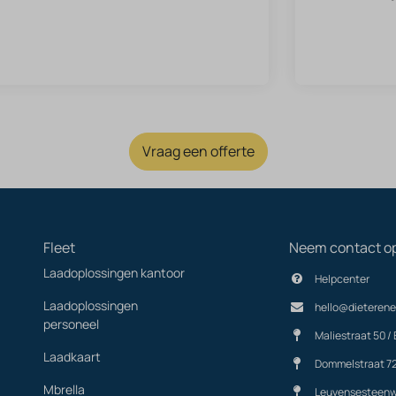
Vraag een offerte
Fleet
Neem contact o
Laadoplossingen kantoor
Helpcenter
Laadoplossingen
hello@dieterene
personeel
Maliestraat 50 / 
Laadkaart
Dommelstraat 7
Mbrella
Leuvensesteenw