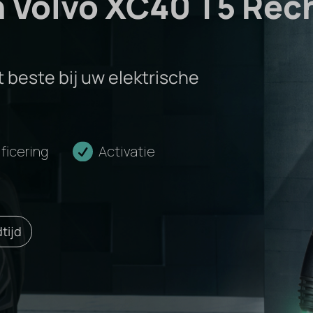
n Volvo XC40 T5 Rec
 beste bij uw elektrische
ificering
Activatie
tijd