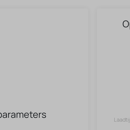
O
parameters
Laadti