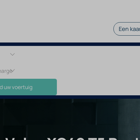
Een kaar
d uw voertuig