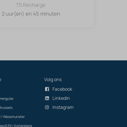
T5 Recharge
2 uur(en) en 45 minuten
p
Volg ons
Facebook
Linkedin
nergy.be
Instagram
Brussels
2 / Waasmunster
eg 639 / Kortenberg