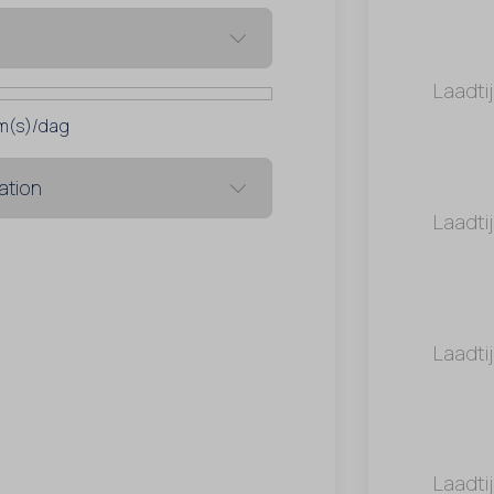
Laadti
m(s)/dag
Laadti
Laadti
Laadti