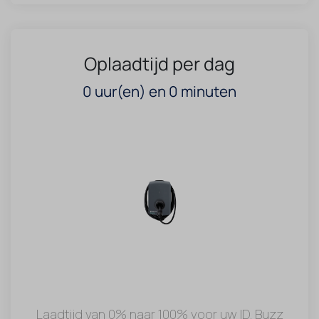
Oplaadtijd per dag
0
uur(en) en
0
minuten
Laadtijd van 0% naar 100% voor uw ID. Buzz