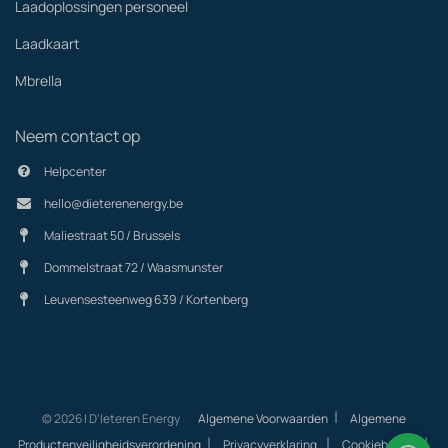
Laadoplossingen personeel
Laadkaart
Mbrella
Neem contact op
Helpcenter
hello@dieterenenergy.be
Maliestraat 50 / Brussels
Dommelstraat 72 / Waasmunster
Leuvensesteenweg 639 / Kortenberg
|
© 2026 | D'Ieteren Energy
Algemene Voorwaarden
Algemene
|
|
|
Productenveiligheidsverordening
Privacyverklaring
Cookiebeleid