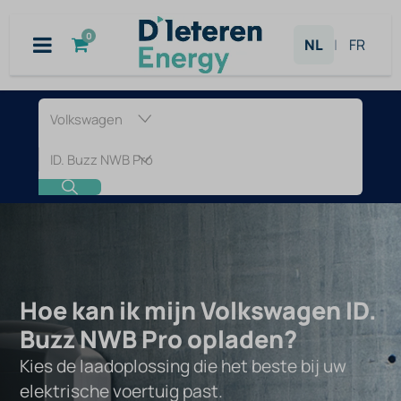
Overslaan naar inhoud
0
NL
|
FR
Laadpaal
voor
Volkswagen
ID.
Buzz
Hoe kan ik mijn Volkswagen ID.
NWB
Buzz NWB Pro opladen?
Kies de laadoplossing die het beste bij uw
Pro
elektrische voertuig past.