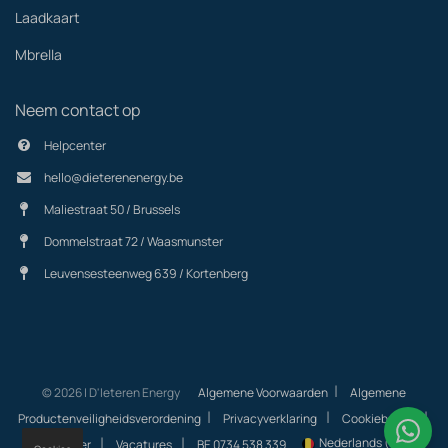
Laadkaart
Mbrella
Neem contact op
Helpcenter
hello@dieterenenergy.be
Maliestraat 50 / Brussels
Dommelstraat 72 / Waasmunster
Leuvensesteenweg 639 / Kortenberg
|
© 2026 | D'Ieteren Energy
Algemene Voorwaarden
Algemene
|
|
|
Productenveiligheidsverordening
Privacyverklaring
Cookiebeleid
|
|
Nederlands (BE)
Helpcenter
Vacatures
BE 0734 538 339