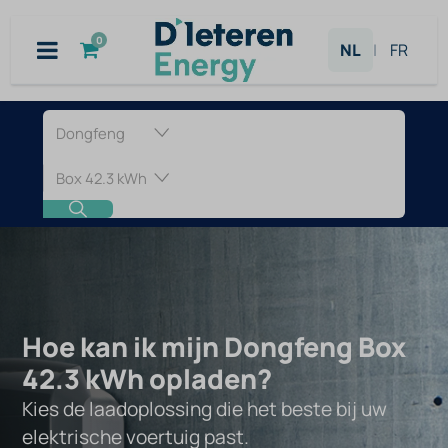
Overslaan naar inhoud
0
NL
|
FR
Laadpaal
voor
Dongfeng
Box
42.3
Hoe kan ik mijn Dongfeng Box
kWh
42.3 kWh opladen?
Kies de laadoplossing die het beste bij uw
elektrische voertuig past.