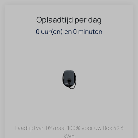
Oplaadtijd per dag
0
uur(en) en
0
minuten
Laadtijd van 0% naar 100% voor uw Box 42.3
kWh