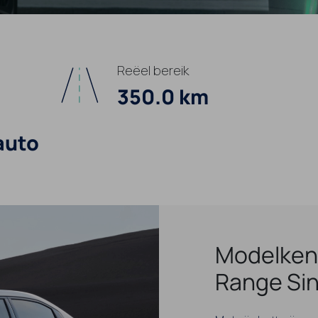
Reëel bereik
350.0 km
auto
Modelken
Range Sin