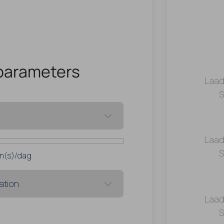
parameters
Laad
S
Laad
S
m(s)/dag
Laad
S