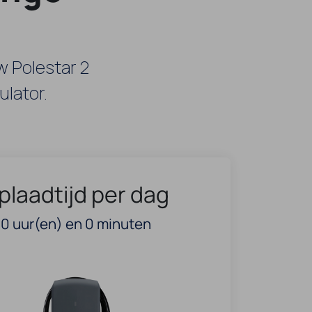
w Polestar 2
lator.
plaadtijd per dag
0
uur(en) en
0
minuten