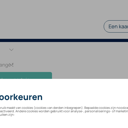
Een kaar
d uw voertuig