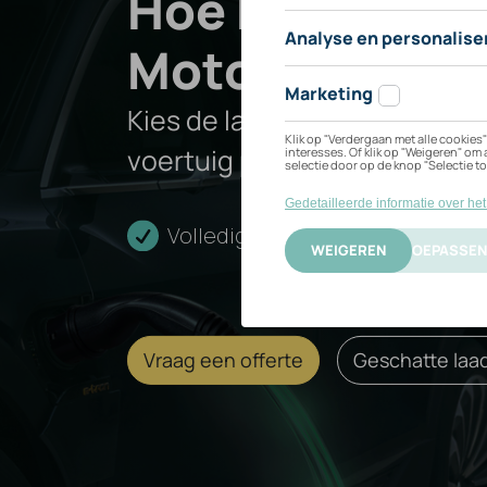
Hoe kan ik mij
Standard
Motor opladen
Kies de laadoplossing die het
Range
voertuig past.
Single
Volledige installatie
Cert
Motor
Vraag een offerte
Geschatte laad