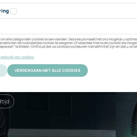
n Polestar 2 Standa
?
 beste bij uw elektrische
ificering
Activatie
tijd