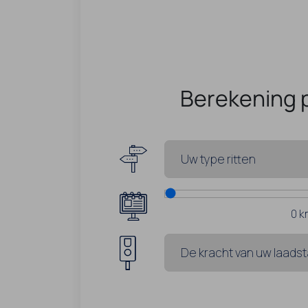
Berekening 
0
k