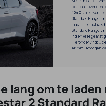
Met zijn batterij va
beschikt over een r
405.0 km bij warmer
Standard Range Singl
maximale snelheid b
Standard Range Sin
indien er regelmati
Hieronder vindt u de
en het vermogen van
e lang om te laden
estar 2 Standard R