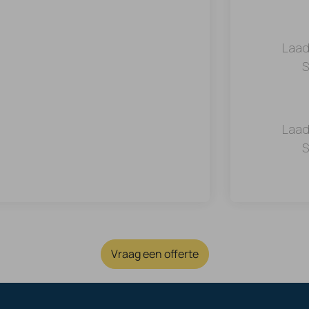
Laad
S
Laad
S
Vraag een offerte