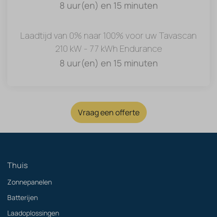
8 uur(en) en 15 minuten
Laadtijd van 0% naar 100% voor uw Tavascan
210 kW - 77 kWh Endurance
8 uur(en) en 15 minuten
Vraag een offerte
Thuis
Zonnepanelen
Batterijen
Laadoplossingen