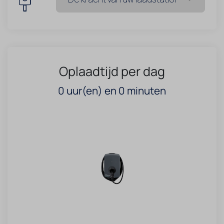
Oplaadtijd per dag
0
uur(en) en
0
minuten