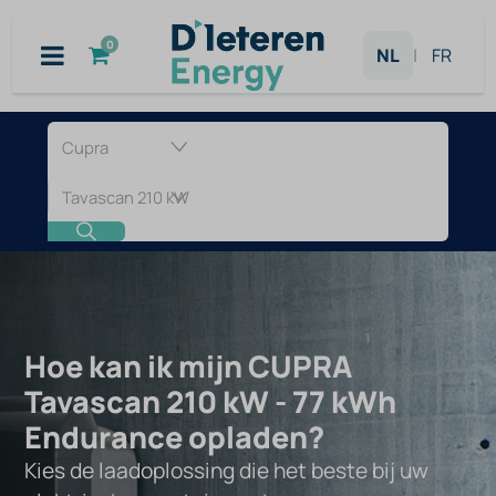
Overslaan naar inhoud
0
NL
|
FR
Laadpaal
voor
CUPRA
Tavascan
210
Hoe kan ik mijn CUPRA
Tavascan 210 kW - 77 kWh
kW
Endurance opladen?
-
Kies de laadoplossing die het beste bij uw