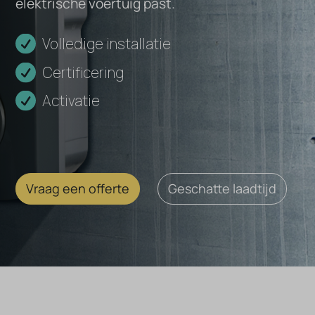
elektrische voertuig past.
77
Volledige installatie
kWh
Certificering
Endurance
Activatie
Vraag een offerte
Geschatte laadtijd