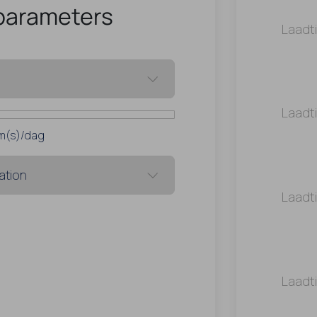
parameters
Laadt
Laadt
m(s)/dag
Laadt
Laadt