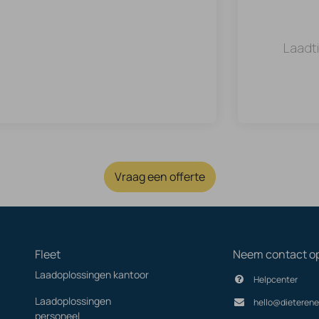
Laadt
Vraag een offerte
Fleet
Neem contact o
Laadoplossingen kantoor
Helpcenter
Laadoplossingen
hello@dieterene
personeel