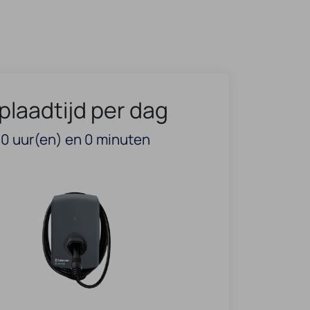
plaadtijd per dag
0
uur(en) en
0
minuten