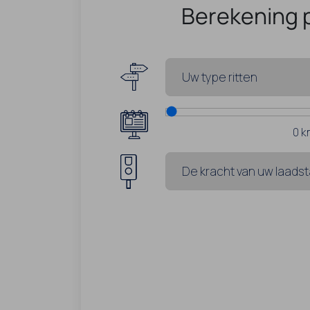
Berekening 
0
k