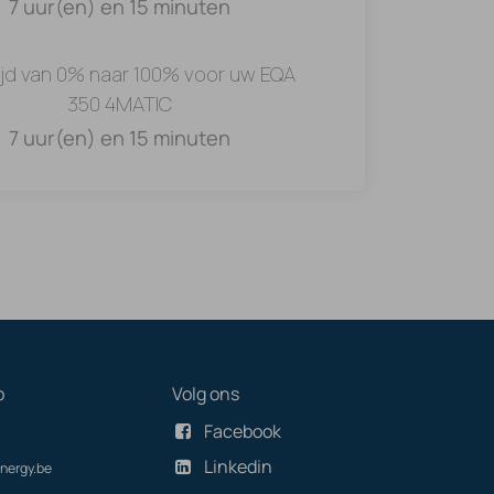
7 uur(en) en 15 minuten
ijd van 0% naar 100% voor uw EQA
350 4MATIC
7 uur(en) en 15 minuten
p
Volg ons
Facebook
Linkedin
nergy.be