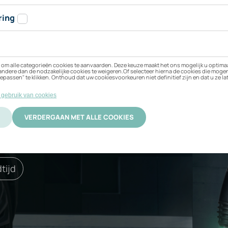
jn Mercedes EQA 350
 beste bij uw elektrische
ificering
Activatie
tijd