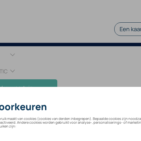
Een kaar
d uw voertuig