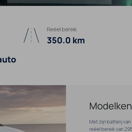
Reëel bereik
350.0 km
auto
Modelken
Met zijn batterij v
reëel bereik van 295