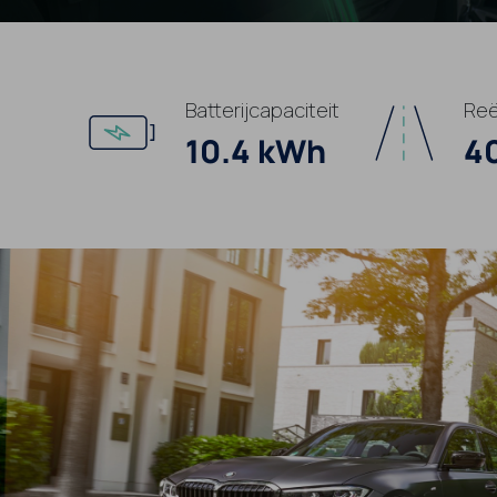
Batterijcapaciteit
Reë
10.4 kWh
4