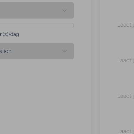
Laadti
m(s)/dag
Laadti
Laadti
Laadti