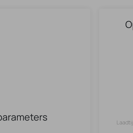
O
parameters
Laadti