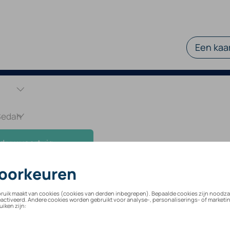
Een kaar
d uw voertuig