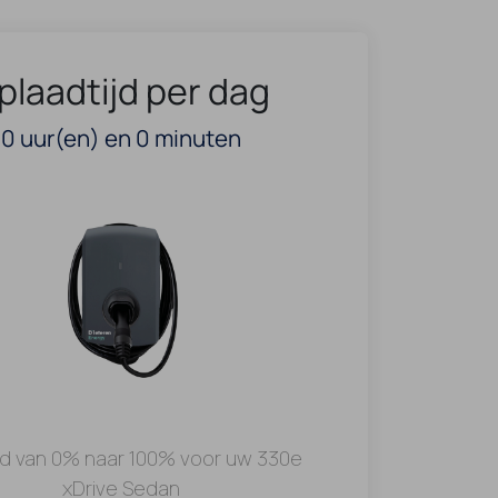
plaadtijd per dag
0
uur(en) en
0
minuten
jd van 0% naar 100% voor uw 330e
xDrive Sedan