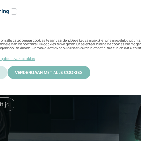
jn BMW 330e xDrive 
 beste bij uw elektrische
ificering
Activatie
tijd