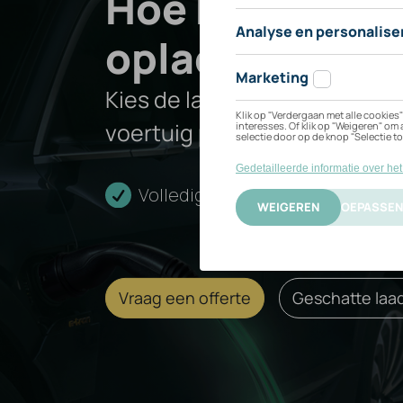
Hoe kan ik mi
xDrive
opladen?
Kies de laadoplossing die het
Sedan
voertuig past.
Volledige installatie
Cert
Vraag een offerte
Geschatte laad