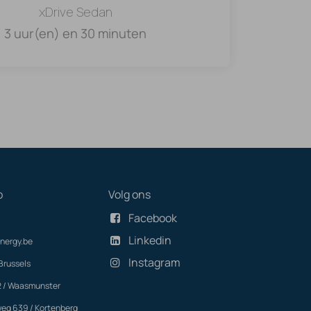
xDrive Sedan
3 uur(en) en 30 minuten
p
Volg ons
Facebook
Linkedin
nergy.be
Instagram
Brussels
2 / Waasmunster
eg 639 / Kortenberg