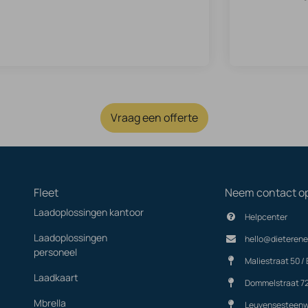
Vraag een offerte
Fleet
Neem contact o
Laadoplossingen kantoor
Helpcenter
Laadoplossingen
hello@dieterene
personeel
Maliestraat 50 / 
Laadkaart
Dommelstraat 7
Mbrella
Leuvensesteenw