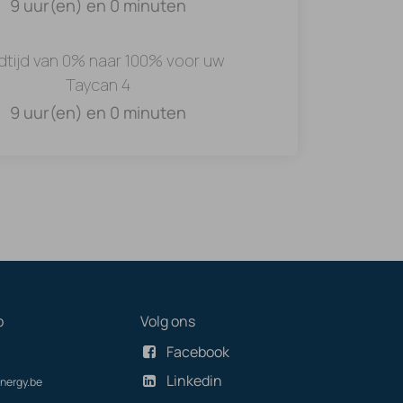
9 uur(en) en 0 minuten
dtijd van 0% naar 100% voor uw
Taycan 4
9 uur(en) en 0 minuten
p
Volg ons
Facebook
Linkedin
nergy.be