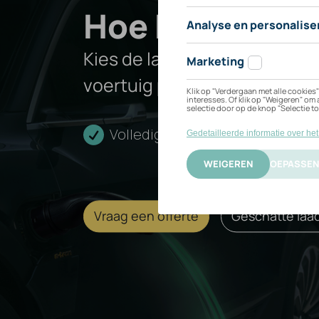
Hoe kan ik mij
4
Kies de laadoplossing die het
voertuig past.
Volledige installatie
Cert
Vraag een offerte
Geschatte laad