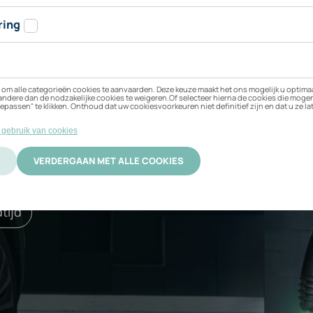
n Porsche Taycan 4 
 beste bij uw elektrische
ificering
Activatie
tijd