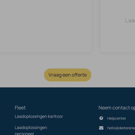
Laa
Vraag een offerte
Fleet
Neem contact o
Laadoplossingen kantoor
Helpcenter
Laadoplossingen
hello@dieterene
personeel