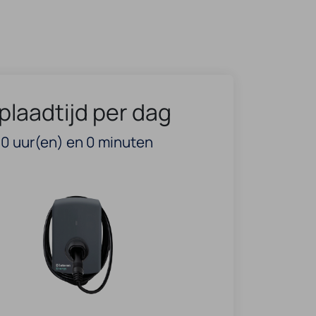
plaadtijd per dag
0
uur(en) en
0
minuten