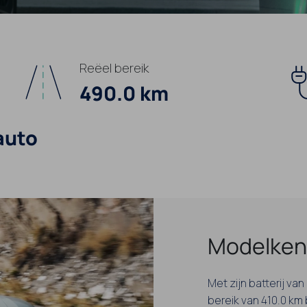
Reëel bereik
490.0 km
auto
Modelken
Met zijn batterij va
bereik van 410.0 km