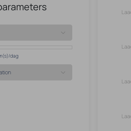
parameters
Laa
Laa
m(s)/dag
Laa
Laa