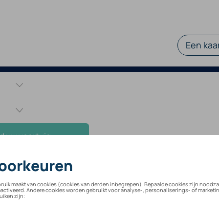
Een kaar
d uw voertuig