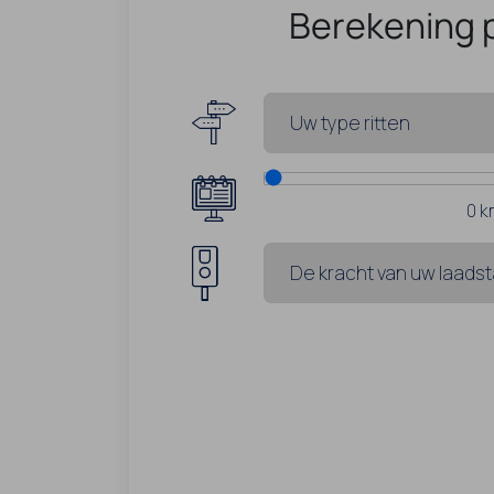
Berekening 
0
k