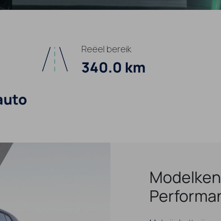
Reëel bereik
340.0 km
auto
Modelken
Performa