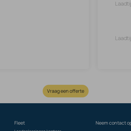
Laadti
Laadti
Vraag een offerte
Fleet
Neem contact o