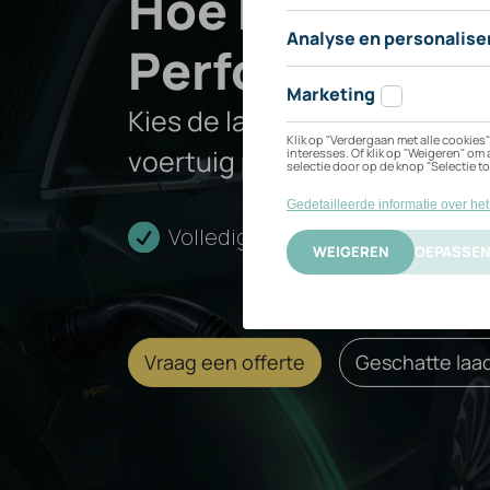
Hoe kan ik mij
Twin
Performance 
Kies de laadoplossing die het
Motor
voertuig past.
Performance
Volledige installatie
Cert
Vraag een offerte
Geschatte laad