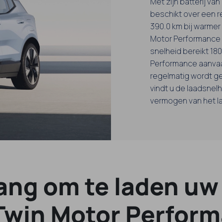
Met zijn batterij v
beschikt over een r
390.0 km bij warmer
Motor Performance ri
snelheid bereikt 18
Performance aanvaa
regelmatig wordt ge
vindt u de laadsnelh
vermogen van het l
ang om te laden uw
Twin Motor Perform