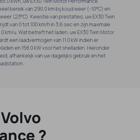
an 65.0 kWh, uw EX30 Twin Motor Performance
eëel bereik van 290.0 km bij koud weer (-10°C) en
 weer (23°C). Kwestie van prestaties, uw EX30 Twin
jdt van 0 tot 100 km/h in 3.6 sec en zijn maximale
0.0 km/u. Wat betreft het laden, uw EX30 Twin Motor
rdt een laadvermogen van 11.0 kW indien er
laden en 158.0 kW voor het snelladen. Hieronder
eid, afhankelijk van uw dagelijks gebruik en het
aadstation.
 Volvo
ance ?