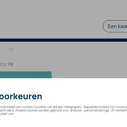
Een kaar
d uw voertuig