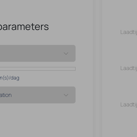
parameters
Laadti
Laadti
m(s)/dag
Laadti