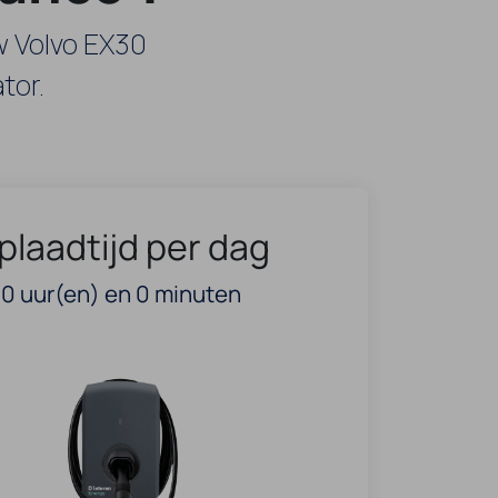
w Volvo EX30
tor.
plaadtijd per dag
0
uur(en) en
0
minuten