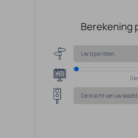
Berekening 
0
k