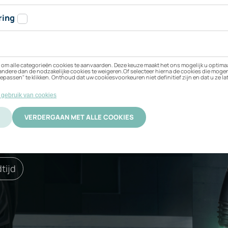
n Volvo EX30 Twin M
opladen?
 beste bij uw elektrische
ificering
Activatie
tijd