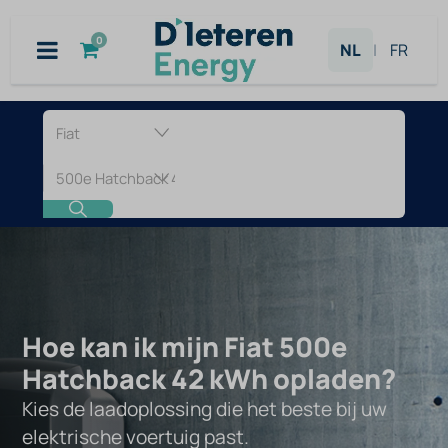
Overslaan naar inhoud
0
NL
|
FR
Laadpaal
voor
Fiat
500e
Hatchback
Hoe kan ik mijn Fiat 500e
42
Hatchback 42 kWh opladen?
Kies de laadoplossing die het beste bij uw
kWh
elektrische voertuig past.