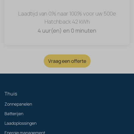
Laadtijd van 0% naar 100% voor uw 500e
Hatchback 42 kWh
4 uur(en) en 0 minuten
Vraag een offerte
Thuis
Zonnepanelen
Batterijen
Laadoplossingen
Energie management