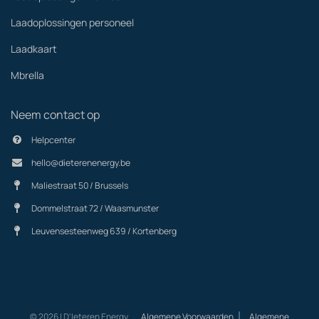
Laadoplossingen personeel
Laadkaart
Mbrella
Neem contact op
Helpcenter
hello@dieterenenergy.be
Maliestraat 50 / Brussels
Dommelstraat 72 / Waasmunster
Leuvensesteenweg 639 / Kortenberg
|
© 2026 | D'Ieteren Energy
Algemene Voorwaarden
Algemene