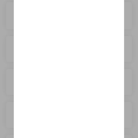
Smart
Sono
SsangYong
Subaru