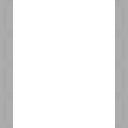
JAC
Jaecoo
Jaguar
Jeep