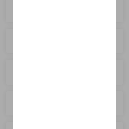
Land Rover
Leapmotor
Lexus
Lightyear