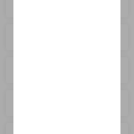
Citroën
Cupra
DS
Dacia