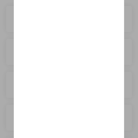
Abarth
Aiways
Alfa Romeo
Alpine