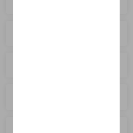
Dongfeng
Elaris
Ferrari
Fiat
Fisker