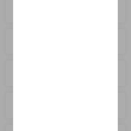
Suzuki
TOGG
Tesla
Toyota