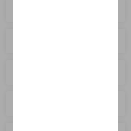
Byton
Cadillac
Changan
Chery