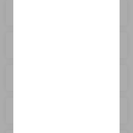
Audi
BMW
BYD
Bentley