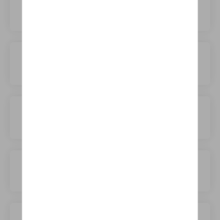
VinFast
Volkswagen
Volvo
Voyah