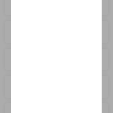
Lotus
Lucid
Lynk&Co
MG