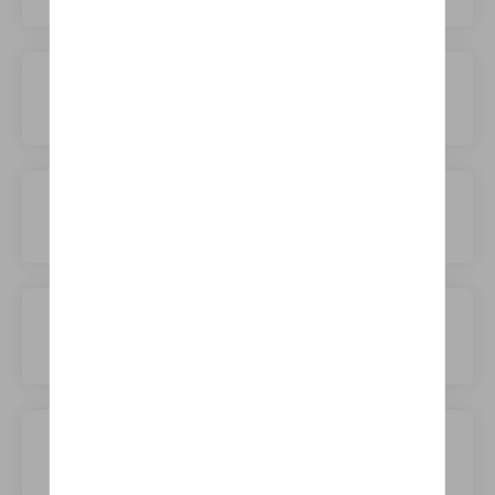
ORA
Omoda
Opel
Peugeot