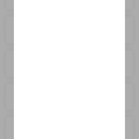
Ford
GAC
GWM
Geely