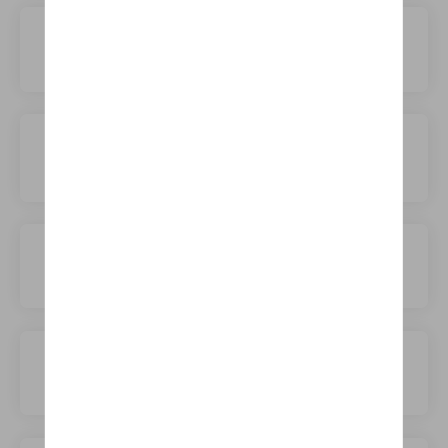
KGM
Kia
LEVC
Lancia