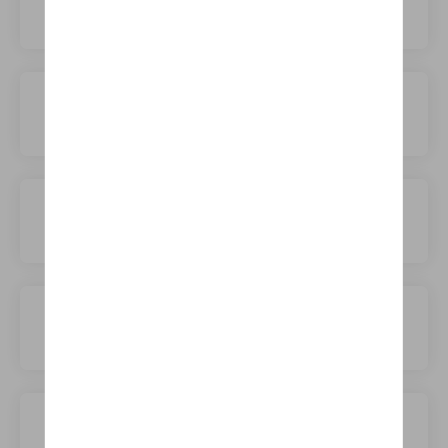
WEY
XPENG
Zeekr
e.Go
firefly