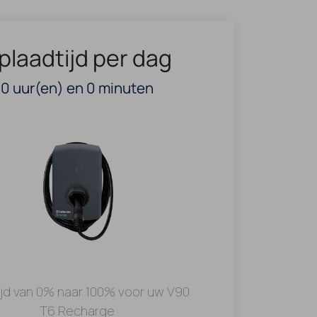
plaadtijd per dag
0
uur(en) en
0
minuten
ijd van 0% naar 100% voor uw V90
T6 Recharge