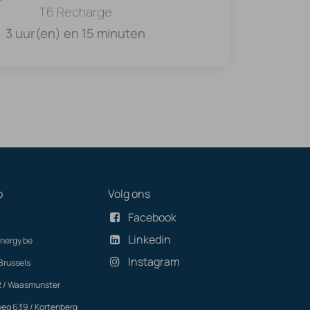
T6 Recharge
3 uur(en) en 15 minuten
p
Volg ons
Facebook
Linkedin
nergy.be
Instagram
Brussels
2 / Waasmunster
eg 639 / Kortenberg