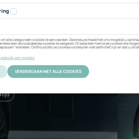
n Volvo V90 T6 Rech
 beste bij uw elektrische
ificering
Activatie
tijd