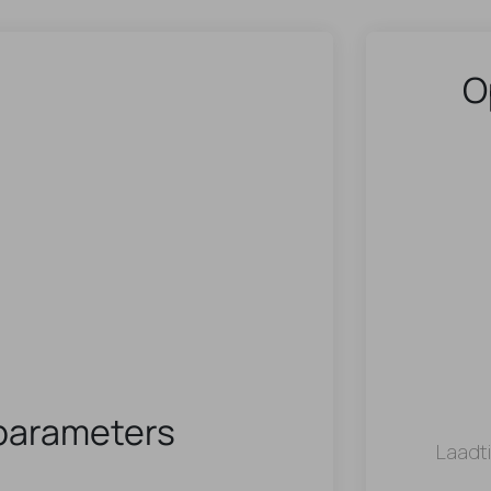
O
parameters
Laadt