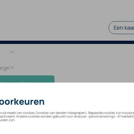
Een kaar
d uw voertuig