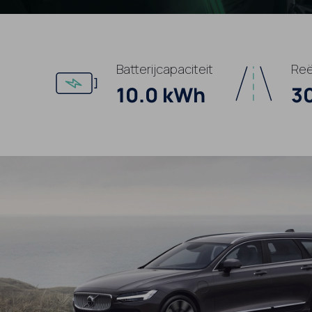
Batterijcapaciteit
Reë
10.0 kWh
3