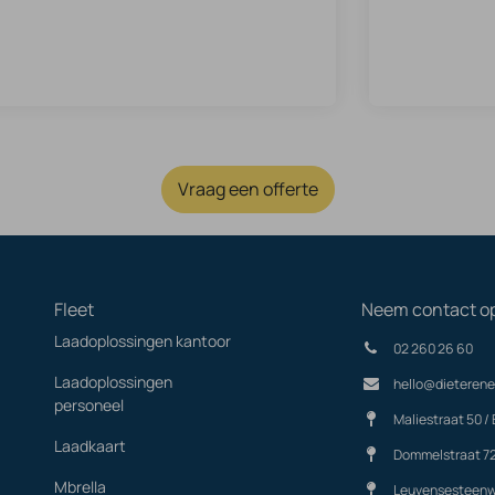
Vraag een offerte
Fleet
Neem contact o
Laadoplossingen kantoor
02 260 26 60
Laadoplossingen
hello@dieterene
personeel
Maliestraat 50 / 
Laadkaart
Dommelstraat 7
Mbrella
Leuvensesteenw