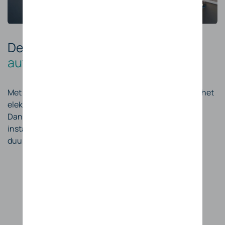
De slimme stap naar
energie-
autonomie
Met zonnepanelen verlaagt u uw afhankelijkheid van het
elektriciteitsnet en produceert u uw eigen stroom.
Dankzij kwalitatieve panelen en een professionele
installatie geniet u jarenlang van betrouwbare en
duurzame energie.