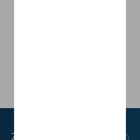
Zo produceert u uw
eig​en