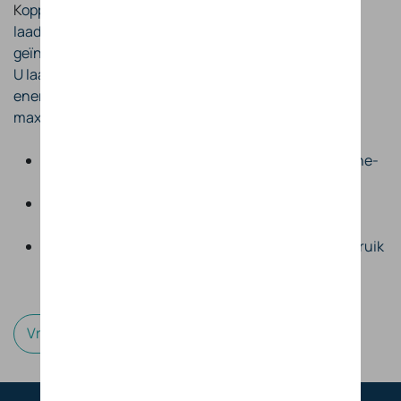
K
oppel uw thuisbatterij aan zonnepanelen en een
laadoplossing van D’Ieteren Energy voor een volledig
geïntegreerd energiesysteem.
U laadt uw elektrische voertuig met uw eigen zonne-
energie, beheert uw verbruik intelligent en haalt
maximaal rendement uit uw investering.
Laad uw elektrische voertuig met overtollige zonne-
energie
Verhoog uw zelfverbruik en verminder
netafhankelijkheid
Automatische optimalisatie op basis van uw verbruik
en prioriteiten
Vraag advies aan een expert