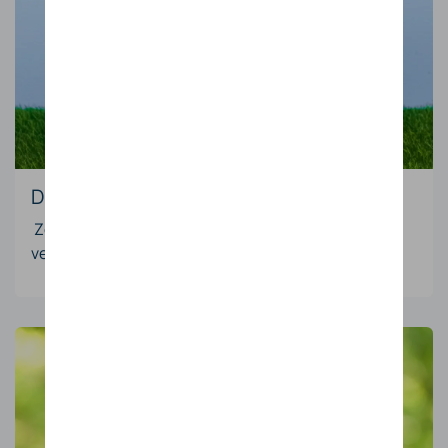
Duurzamer wonen
Zonne-energie verlaagt uw CO₂-uitstoot en
verhoogt de waarde van uw woning.