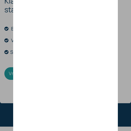
Klaar om uw
energieproject
te
starten?
Expertise
Oplossingen op maat
Veiligheid
Garantie
Support 24/7
Vraag een offerte aan