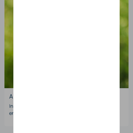
Altijd beschikbaar
In combinatie met batterijopslag gebruikt u uw
energie wanneer het u het best uitkomt.