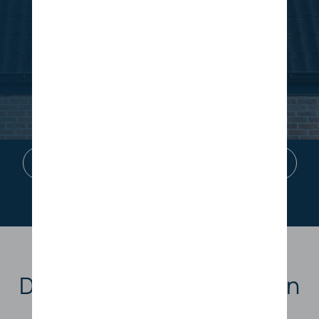
Opslag
Overtollige energie kan worden opgeslagen in
een thuisbatterij of teruggeleverd aan het net.
-> Meer weten over energieoplsag
De
voordelen
van uw eigen
energie