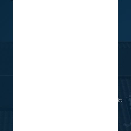
energie
Productie
Uw zonnepanelen zetten zonlic​ht om in
elektriciteit voor direct gebruik in uw woning
.
Gebruik
De opgewekte energie wordt onmiddellijk gebruikt
voor uw dagelijkse verbruik.