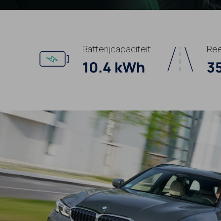
Batterijcapaciteit
Reë
10.4 kWh
3