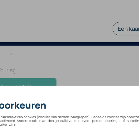
Een kaar
d uw voertuig