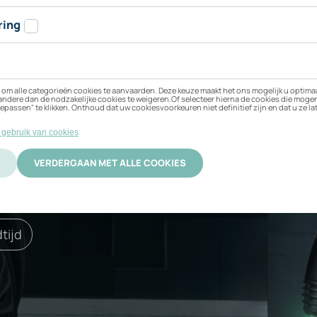
n BMW 320e xDrive 
 beste bij uw elektrische
ificering
Activatie
tijd