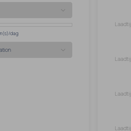
Laadti
m(s)/dag
Laadti
Laadti
Laadti