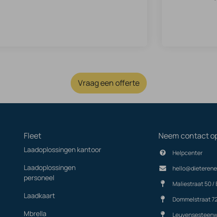
Vraag een offerte
Fleet
Neem contact o
Laadoplossingen kantoor
Helpcenter
Laadoplossingen
hello@dieterene
personeel
Maliestraat 50 / 
Laadkaart
Dommelstraat 7
Mbrella
Leuvensesteenw