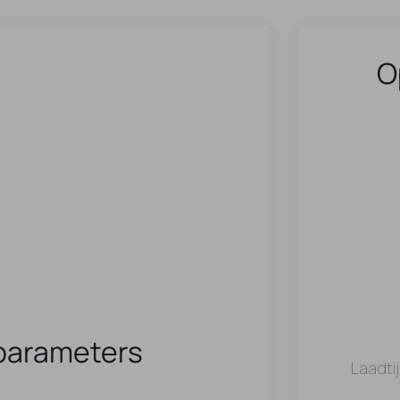
O
parameters
Laadti