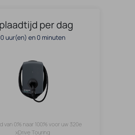
plaadtijd per dag
0
uur(en) en
0
minuten
jd van 0% naar 100% voor uw 320e
xDrive Touring