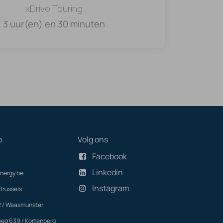
xDrive Touring
3 uur(en) en 30 minuten
p
Volg ons
Facebook
Linkedin
nergy.be
Instagram
Brussels
2 / Waasmunster
eg 639 / Kortenberg