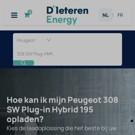
Overslaan naar inhoud
0
NL
|
FR
Laadpaal
voor
Peugeot
308
SW
Hoe kan ik mijn Peugeot 308
SW Plug-in Hybrid 195
Plug-
opladen?
in
Kies de laadoplossing die het beste bij uw