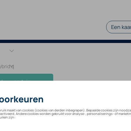
Een kaar
d uw voertuig