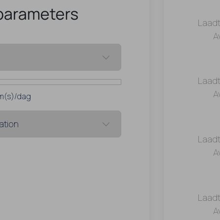
parameters
Laadt
A
Laadt
A
m(s)/dag
Laadt
A
Laadt
A