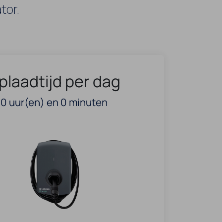
tor.
plaadtijd per dag
0
uur(en) en
0
minuten