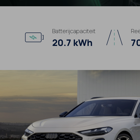
kW
Batterijcapaciteit
Reë
20.7 kWh
7