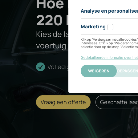
Hoe kan ik mij
Avant
220 kW oplad
Kies de laadoplossing die het
e-
voertuig past.
hybrid
Volledige installatie
Cert
quattro
Vraag een offerte
Geschatte laad
220