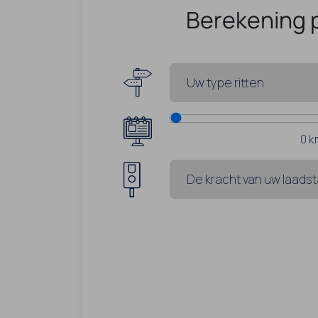
Berekening 
0
k