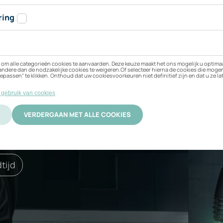
n Audi A5 Avant e-hy
en?
 beste bij uw elektrische
ificering
Activatie
tijd