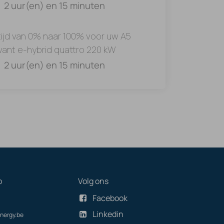
2 uur(en) en 15 minuten
ijd van 0% naar 100% voor uw A5
vant e-hybrid quattro 220 kW
2 uur(en) en 15 minuten
p
Volg ons
Facebook
Linkedin
nergy.be