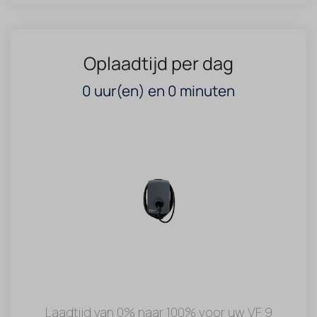
Oplaadtijd per dag
0
uur(en) en
0
minuten
Laadtijd van 0% naar 100% voor uw VF 9