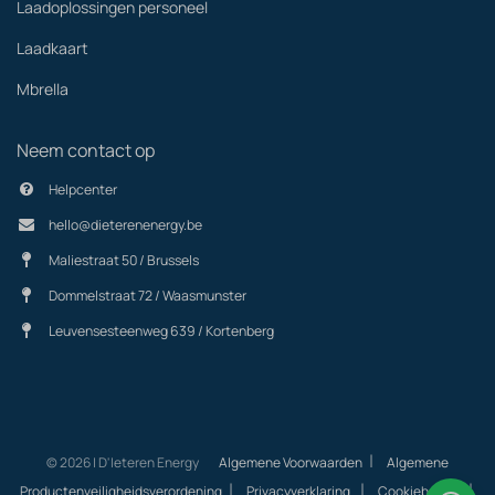
Laadoplossingen personeel
Laadkaart
Mbrella
Neem contact op
Helpcenter
hello@dieterenenergy.be
Maliestraat 50 / Brussels
Dommelstraat 72 / Waasmunster
Leuvensesteenweg 639 / Kortenberg
|
© 2026 | D'Ieteren Energy
Algemene Voorwaarden
Algemene
|
|
|
Productenveiligheidsverordening
Privacyverklaring
Cookiebeleid