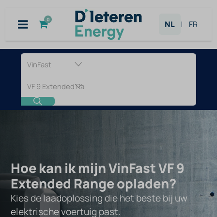
Overslaan naar inhoud
0
NL
|
FR
Laadpaal
voor
VinFast
VF
9
Hoe kan ik mijn VinFast VF 9
Extended
Extended Range opladen?
Kies de laadoplossing die het beste bij uw
Range
elektrische voertuig past.