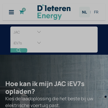
Overslaan naar inhoud
0
NL
|
FR
Laadpaal
voor
JAC
iEV7s
Hoe kan ik mijn JAC iEV7s
opladen?
Kies de laadoplossing die het beste bij uw
elektrische voertuig past.