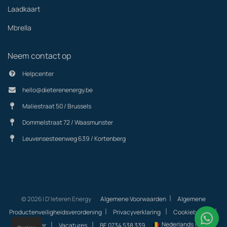
Laadkaart
Mbrella
Neem contact op
Helpcenter
hello@dieterenenergy.be
Maliestraat 50 / Brussels
Dommelstraat 72 / Waasmunster
Leuvensesteenweg 639 / Kortenberg
|
© 2026 | D'Ieteren Energy
Algemene Voorwaarden
Algemene
|
|
|
Productenveiligheidsverordening
Privacyverklaring
Cookiebeleid
|
|
Nederlands (BE)
Helpcenter
Vacatures
BE 0734 538 339