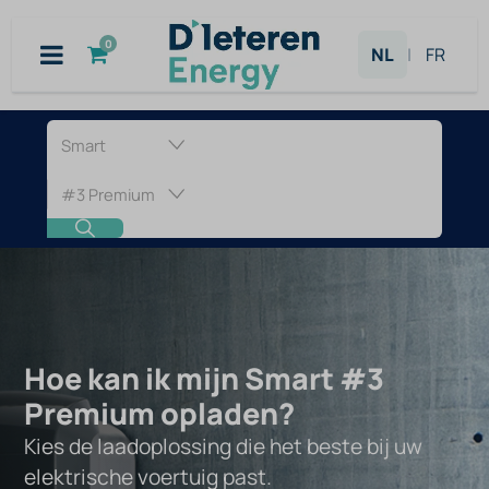
Overslaan naar inhoud
0
NL
|
FR
Laadpaal
voor
Smart
#3
Premium
Hoe kan ik mijn Smart #3
Premium opladen?
Kies de laadoplossing die het beste bij uw
elektrische voertuig past.