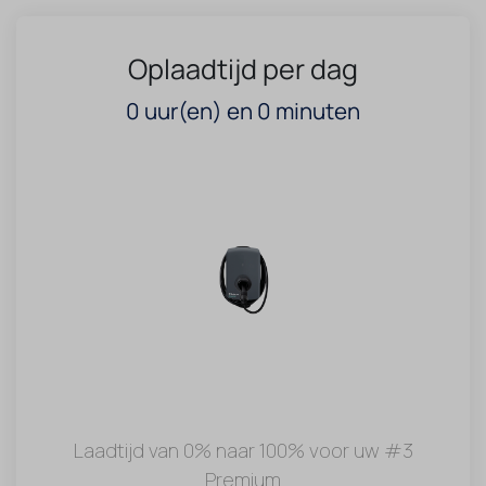
Oplaadtijd per dag
0
uur(en) en
0
minuten
Laadtijd van 0% naar 100% voor uw #3
Premium