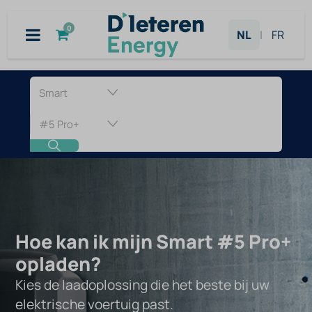
Overslaan naar inhoud
0
NL
|
FR
Laadpaal
voor
Smart
#5
Pro+
Hoe kan ik mijn Smart #5 Pro+
opladen?
Kies de laadoplossing die het beste bij uw
elektrische voertuig past.