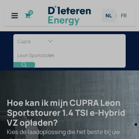
Overslaan naar inhoud
0
NL
|
FR
Laadpaal
voor
CUPRA
Leon
Sportstourer
Hoe kan ik mijn CUPRA Leon
Sportstourer 1.4 TSI e-Hybrid
1.4
VZ opladen?
TSI
Kies de laadoplossing die het beste bij uw