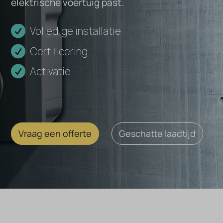
elektrische voertuig past.
e-
Volledige installatie
Hybrid
Certificering
VZ
Activatie
Vraag een offerte
Geschatte laadtijd