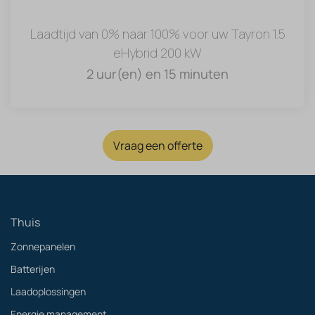
Laadtijd van 0% naar 100% voor uw Tayron 1.5
eHybrid 200 kW
2 uur(en) en 15 minuten
Vraag een offerte
Thuis
Zonnepanelen
Batterijen
Laadoplossingen
Energie management