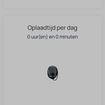
Oplaadtijd per dag
0
uur(en) en
0
minuten