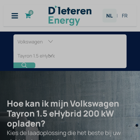
Overslaan naar inhoud
0
NL
|
FR
Laadpaal
voor
Volkswagen
Tayron
1.5
Hoe kan ik mijn Volkswagen
Tayron 1.5 eHybrid 200 kW
eHybrid
opladen?
200
Kies de laadoplossing die het beste bij uw