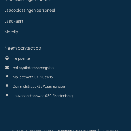
Laadoplossingen personeel
Laadkaart
Mbrella
Neem contact op
Helpcenter
hello@dieterenenergy.be
Maliestraat 50 / Brussels
Dommelstraat 72 / Waasmunster
Leuvensesteenweg 639 / Kortenberg
|
© 2026 | D'Ieteren Energy
Algemene Voorwaarden
Algemene