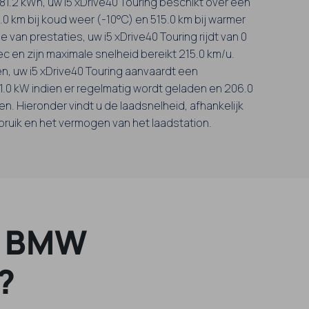
n 81.2 kWh, uw i5 xDrive40 Touring beschikt over een
.0 km bij koud weer (-10°C) en 515.0 km bij warmer
 van prestaties, uw i5 xDrive40 Touring rijdt van 0
sec en zijn maximale snelheid bereikt 215.0 km/u.
en, uw i5 xDrive40 Touring aanvaardt een
.0 kW indien er regelmatig wordt geladen en 206.0
n. Hieronder vindt u de laadsnelheid, afhankelijk
bruik en het vermogen van het laadstation.
w BMW
?