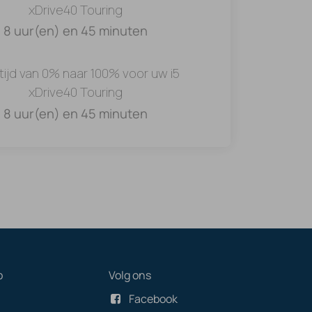
xDrive40 Touring
8 uur(en) en 45 minuten
tijd van 0% naar 100% voor uw i5
xDrive40 Touring
8 uur(en) en 45 minuten
p
Volg ons
Facebook