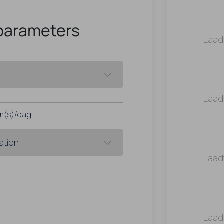
parameters
Laad
Laad
m(s)/dag
Laad
Laad