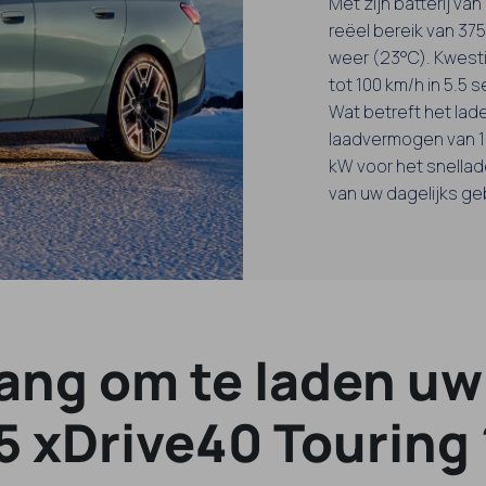
Met zijn batterij va
reëel bereik van 375
weer (23°C). Kwestie
tot 100 km/h in 5.5 
Wat betreft het lad
laadvermogen van 11
kW voor het snellade
van uw dagelijks ge
lang om te laden u
i5 xDrive40 Touring 