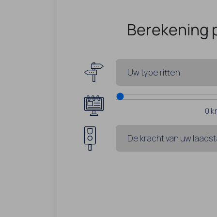
Berekening 
0
k