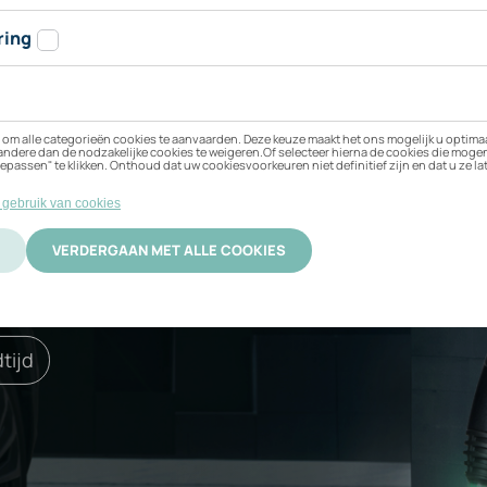
n BMW i5 xDrive40 T
 beste bij uw elektrische
ificering
Activatie
tijd