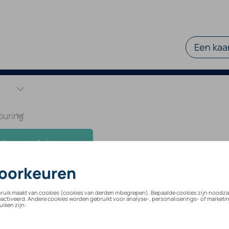
Een kaar
d uw voertuig