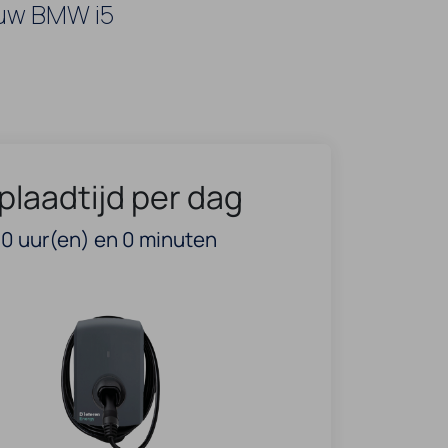
 uw BMW i5
plaadtijd per dag
0
uur(en) en
0
minuten