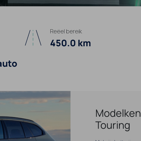
Reëel bereik
450.0 km
auto
Modelken
Touring