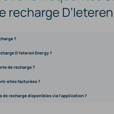
e recharge D’Ietere
charge ?
echarge D’Ieteren Energy ?
rte de recharge ?
t-elles facturées ?
es de recharge disponibles via l’application ?