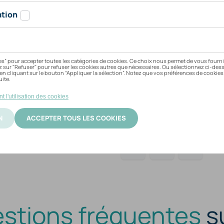
Aucun frais d’abonne
Vous payez
uniquement
Une seule carte pour
un
Idéal pour une recharge flexi
16,00
€
AJ
stions fréquentes
s