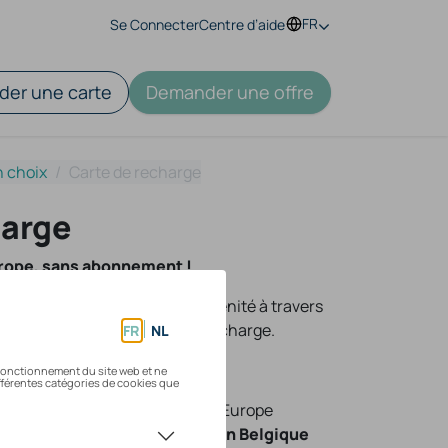
FR
Se Connecter
Centre d’aide
er une carte
Demander une offre
n choix
Carte de recharge
harge
rope, sans abonnement !
ge, vous circulez en toute sérénité à travers
un des plus grands réseaux de recharge.
lion de points de recharge
en Europe
 points de recharge publics en Belgique