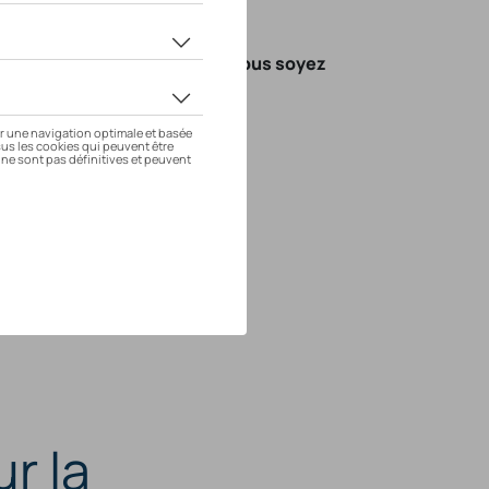
ment
 vos sessions
de recharge
e recharge sereine, où que vous soyez
ble, sans coûts fixes.
OUTER AU PANIER
ur la