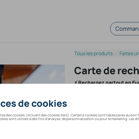
Command
Tous les produits
Faites u
Carte de rec
⚡ Rechargez partout en Eu
Grâce à notre carte de rechar
l’Europe et bénéficiez de l’
Ce que nous vous offrons :
Accès à
plus de 1,5 mil
Couverture de
99 % des