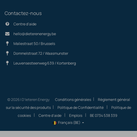
Contactez-nous
Centre d'aide
hello@dieterenenergy.be
Maliestraat 50 / Brussels
Dommelstraat 72 / Waasmunster
Leuvensesteenweg 639 / Kortenberg
|
© 2026 | D'Ieteren Energy
Conditions générales
Règlement général
|
|
sur la sécurité des produits
Politique de Confidentialité
Politique de
|
|
|
cookies
Centre d'aide
Emplois
BE 0734 538 339
Français (BE)