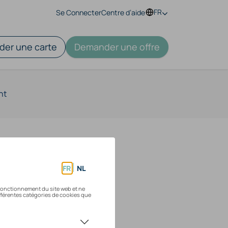
FR
Se Connecter
Centre d’aide
er une carte
Demander une offre
nt