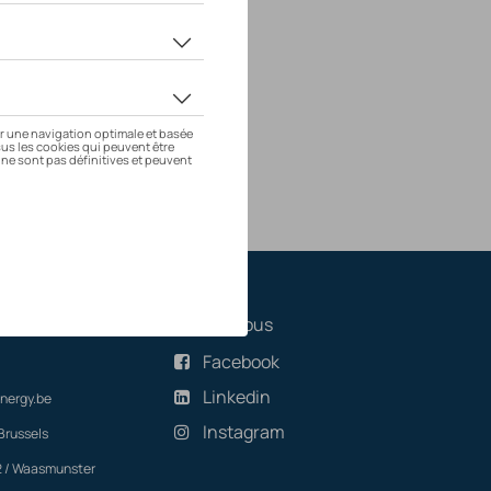
s
Suivez-nous
Facebook
Linkedin
nergy.be
Instagram
Brussels
2 / Waasmunster