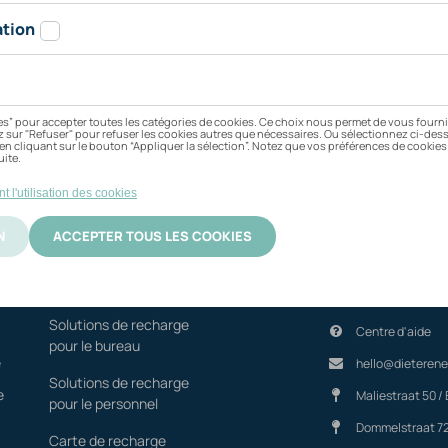
Fleet
Contactez-nou
Solutions de recharge
Centre d'aide
pour le bureau
e
hello@dieterene
Solutions de recharge
e
Maliestraat 50 / 
pour le personnel
Dommelstraat 7
Carte de recharge