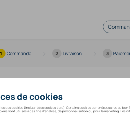
Command
>
>
1
Commande
2
Livraison
3
Paieme
Votre panier est vide !
Retourner vers l'eshop