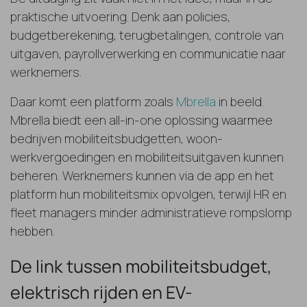
praktische uitvoering. Denk aan policies,
budgetberekening, terugbetalingen, controle van
uitgaven, payrollverwerking en communicatie naar
werknemers.
Daar komt een platform zoals
Mbrella
in beeld.
Mbrella biedt een all-in-one oplossing waarmee
bedrijven mobiliteitsbudgetten, woon-
werkvergoedingen en mobiliteitsuitgaven kunnen
beheren. Werknemers kunnen via de app en het
platform hun mobiliteitsmix opvolgen, terwijl HR en
fleet managers minder administratieve rompslomp
hebben.
De link tussen mobiliteitsbudget,
elektrisch rijden en EV-