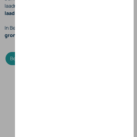
laadnetwerken beschikt u over meer dan
900.000
laadpunten
in heel Europa.
In België dekken wij
meer dan 98% van het
grondgebied
, zodat u altijd in de buurt kunt laden.​
Bestel een laadkaart
Meer info
​