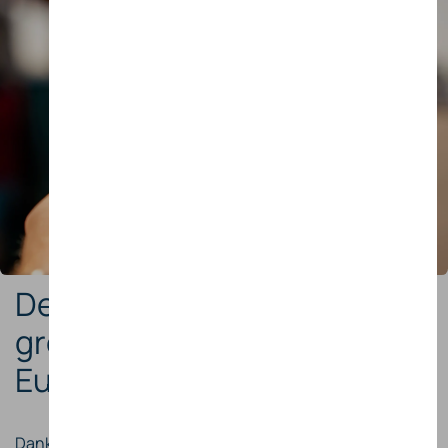
De
laadkaart
voor het
grootste laadnetwerk in
Europa.
Dankzij samenwerkingen met toonaangevende