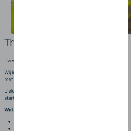
Thuis laden zonder zorgen
Uw woning wordt uw vaste laadpunt.
Wij installeren een laadstation dat correct samenwerkt
met uw elektrische installatie en uw wagen.
U sluit uw CUPRA aan wanneer u thuiskomt — het laden
start automatisch.
Wat wij voor u regelen:
analyse van uw elektrische installatie
professionele plaatsing