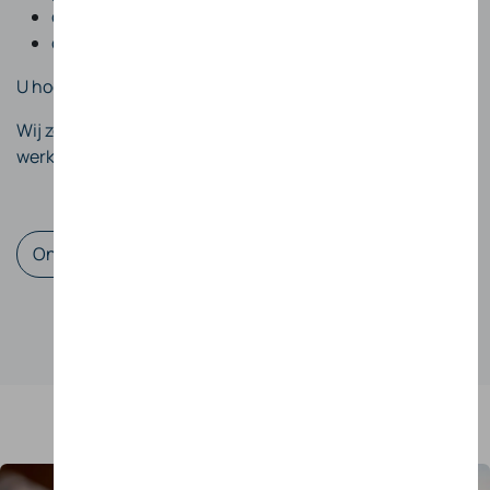
configuratie en activatie
ondersteuning na installatie
U hoeft geen technische kennis te hebben.
Wij zorgen dat alles vanaf de eerste laadbeurt correct
werkt.
​
Ontvang uw persoonlijk voorstel