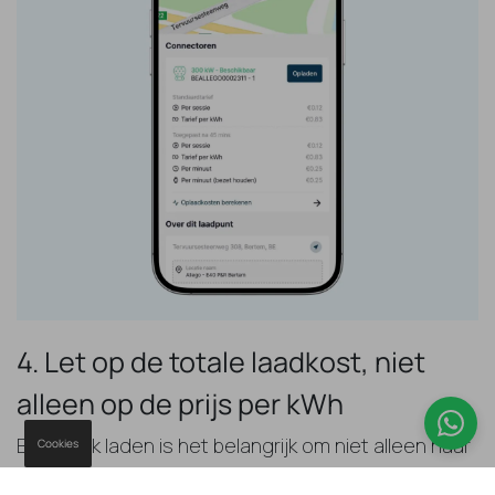
4. Let op de totale laadkost, niet
alleen op de prijs per kWh
Bij publiek laden is het belangrijk om niet alleen naar
Cookies
de prijs per kWh te kijken. Sommige laadpunten