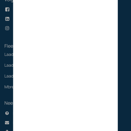
Facebook
Linkedin
Instagram
Fleet
Laadoplossingen kantoor
Laadoplossingen personeel
Laadkaart
Mbrella
Neem contact op
Helpcenter
hello@dieterenenergy.be