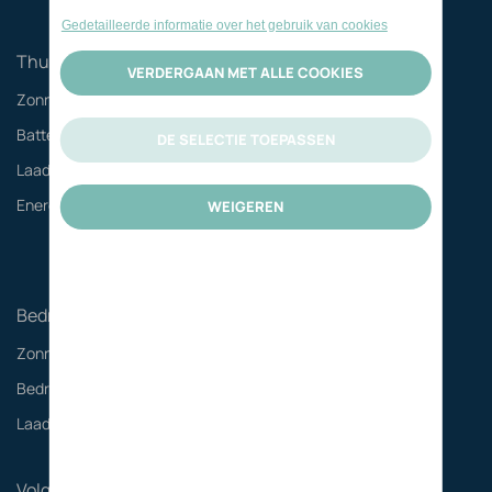
Thuis
Zonnepanelen
Batterijen
Laadoplossingen
Energie management
Bedrijf/kantoor
Zonnepanelen
Bedrijfsbatterijen
Laadoplossingen
Volg ons